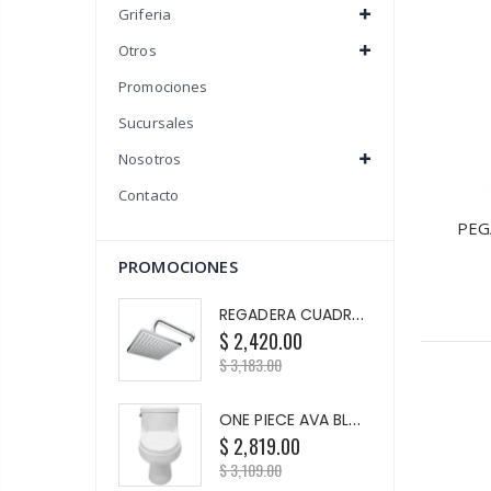
Griferia
Otros
Promociones
Sucursales
Nosotros
Contacto
PEG
PROMOCIONES
REGADERA CUADRADA CON BRAZO Y CHAP 2261B CROMO
$ 2,420.00
$ 3,183.00
ONE PIECE AVA BLANCO
$ 2,819.00
$ 3,109.00