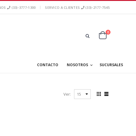
NOS
(33)-3777-1300
SERVICO A CLIENTES
(33)-2177-7545
0
CONTACTO
NOSOTROS
SUCURSALES
Ver: