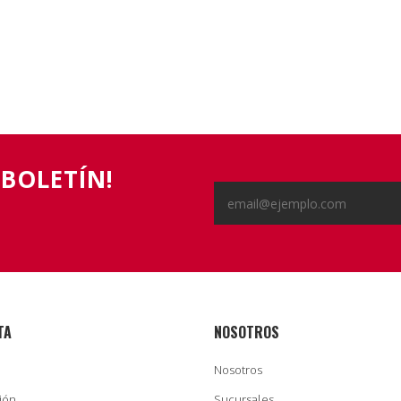
 BOLETÍN!
TA
NOSOTROS
Nosotros
sión
Sucursales