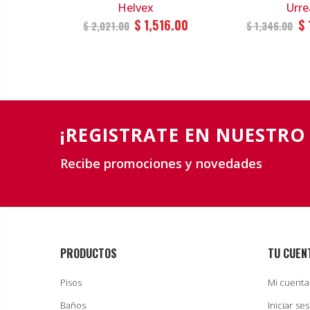
Helvex
Urre
78.00
$ 1,516.00
$ 
$ 2,021.00
$ 1,346.00
¡REGISTRATE EN NUESTRO
Recibe promociones y novedades
PRODUCTOS
TU CUEN
Pisos
Mi cuenta
Baños
Iniciar se