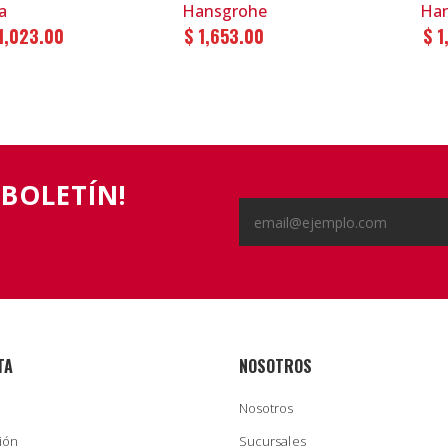
a
Hansgrohe
Han
1,023.00
$ 1,653.00
$ 1
 BOLETÍN!
TA
NOSOTROS
Nosotros
sión
Sucursales