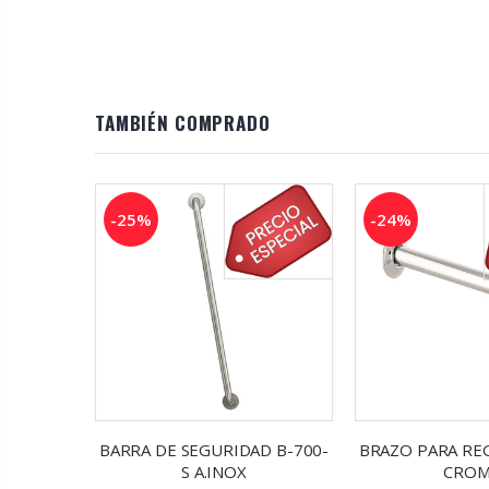
TAMBIÉN COMPRADO
-25%
-24%
D B-610-
BARRA DE SEGURIDAD B-700-
BRAZO PARA RE
S A.INOX
CRO