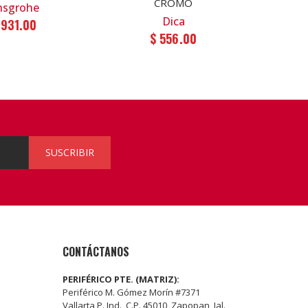
CROMO
sgrohe
Dica
,931.00
$ 556.00
SUSCRIBIR
CONTÁCTANOS
PERIFÉRICO PTE. (MATRIZ):
Periférico M. Gómez Morín #7371
Vallarta P. Ind., C.P. 45010, Zapopan, Jal.