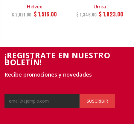
Helvex
Urrea
$ 1,516.00
$ 1,023.00
$ 2,021.00
$ 1,346.00
¡REGISTRATE EN NUESTRO
BOLETÍN!
Recibe promociones y novedades
SUSCRIBIR