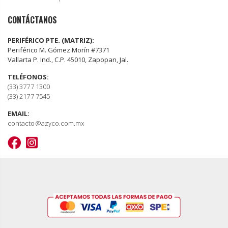
CONTÁCTANOS
PERIFÉRICO PTE. (MATRIZ):
Periférico M. Gómez Morín #7371
Vallarta P. Ind., C.P. 45010, Zapopan, Jal.
TELÉFONOS:
(33) 3777 1300
(33) 2177 7545
EMAIL:
contacto@azyco.com.mx